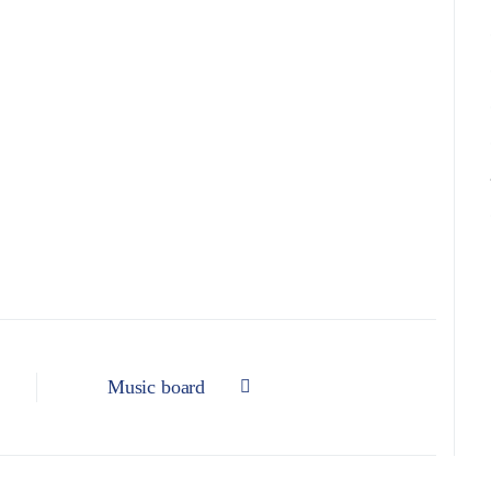
Music board
Articolo successivo: Music board