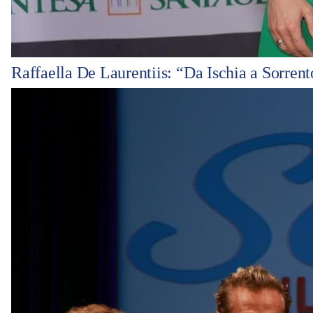
Raffaella De Laurentiis: “Da Ischia a Sorrent